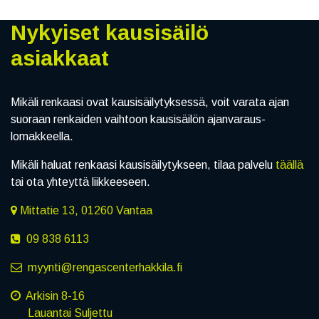
Nykyiset kausisäilö
asiakkaat
Mikäli renkaasi ovat kausisäilytyksessä, voit varata ajan
suoraan renkaiden vaihtoon kausisäilön ajanvaraus-
lomakkeella.
Mikäli haluat renkaasi kausisäilytykseen, tilaa palvelu
täällä
tai ota yhteyttä liikkeeseen.
Mittatie 13, 01260 Vantaa
09 838 6113
myynti@rengascenterhakkila.fi
Arkisin 8-16
Lauantai Suljettu