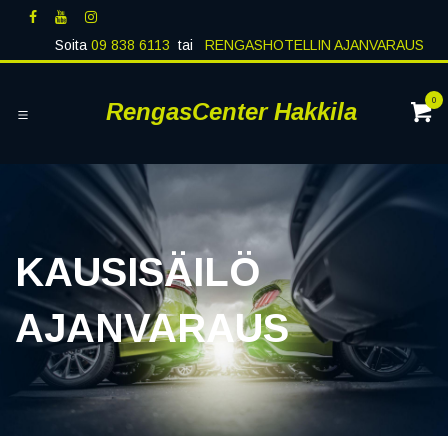
Siirry sisältöön
Soita
09 838 6113
tai
RENGASHOTELLIN AJANVARAUS
0
RengasCenter Hakkila
KAUSISÄILÖ
AJANVARAUS