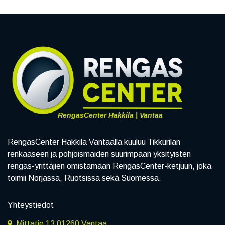
RengasCenter Hakkila | Vantaa
RengasCenter Hakkila Vantaalla kuuluu Tikkurilan
renkaaseen ja pohjoismaiden suurimpaan yksityisten
rengas-yrittäjien omistamaan RengasCenter-ketjuun, joka
toimii Norjassa, Ruotsissa sekä Suomessa.
Yhteystiedot
Mittatie 13 01260 Vantaa