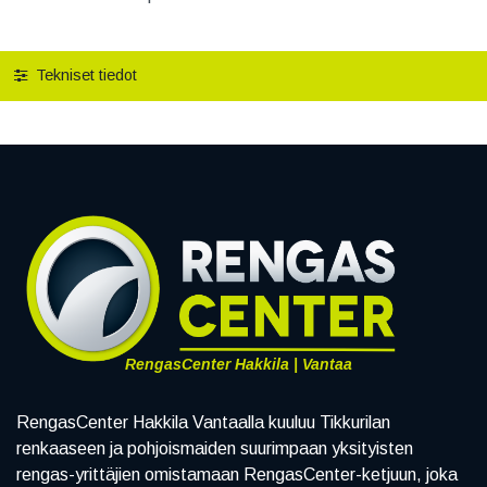
Tekniset tiedot
RengasCenter Hakkila | Vantaa
RengasCenter Hakkila Vantaalla kuuluu Tikkurilan
renkaaseen ja pohjoismaiden suurimpaan yksityisten
rengas-yrittäjien omistamaan RengasCenter-ketjuun, joka