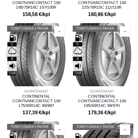
CONTIVANCONTACT 100
CONTIVANCONTACT 100
195/75R16C 107/105R
225/70R15C 112/110R
158,58
€/kpl
180,86
€/kpl
TOIMITUSAIKA 3 PÄIVÄÄ
TOIMITUSAIKA 3 PÄIVÄÄ
C
C
B
B
72dB
72dB
KESÄRENKAAT
KESÄRENKAAT
CONTINENTAL
CONTINENTAL
CONTIVANCONTACT 100
CONTIVANCONTACT 100
175/65R14C 90/88T
195/60R16C 99/97H
137,39
€/kpl
179,36
€/kpl
TOIMITUSAIKA 3 PÄIVÄÄ
TOIMITUSAIKA 3 PÄIVÄÄ