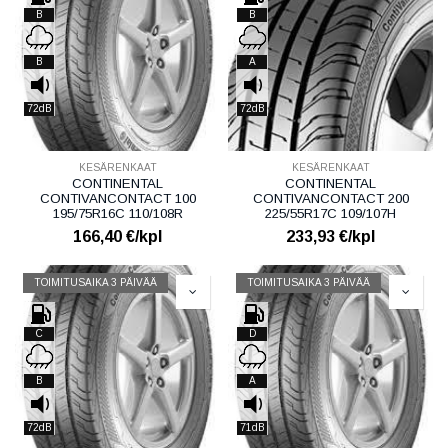
B
B
B
A
72dB
72dB
KESÄRENKAAT
KESÄRENKAAT
CONTINENTAL
CONTINENTAL
CONTIVANCONTACT 100
CONTIVANCONTACT 200
195/75R16C 110/108R
225/55R17C 109/107H
166,40
€/kpl
233,93
€/kpl
TOIMITUSAIKA 3 PÄIVÄÄ
TOIMITUSAIKA 3 PÄIVÄÄ
C
D
B
A
72dB
71dB