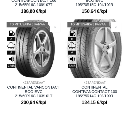
CONTIVANCONTACT 100
ECO EVC
215/65R16C 109/107T
195/70R15C 104/102R
188,80
€/kpl
150,64
€/kpl
TOIMITUSAIKA 3 PÄIVÄÄ
TOIMITUSAIKA 3 PÄIVÄÄ
A
B
A
A
72dB
72dB
KESÄRENKAAT
KESÄRENKAAT
CONTINENTAL VANCONTACT
CONTINENTAL
ECO EVC
CONTIVANCONTACT 100
215/60R16C 103/101T
185/75R14C 102/100R
200,94
€/kpl
134,15
€/kpl