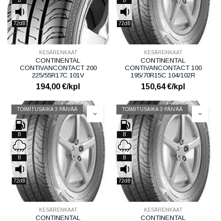
B
B
72dB
72dB
KESÄRENKAAT
KESÄRENKAAT
CONTINENTAL
CONTINENTAL
CONTIVANCONTACT 200
CONTIVANCONTACT 100
225/55R17C 101V
195/70R15C 104/102R
194,00
€/kpl
150,64
€/kpl
TOIMITUSAIKA 3 PÄIVÄÄ
TOIMITUSAIKA 3 PÄIVÄÄ
B
B
B
B
72dB
72dB
KESÄRENKAAT
KESÄRENKAAT
CONTINENTAL
CONTINENTAL