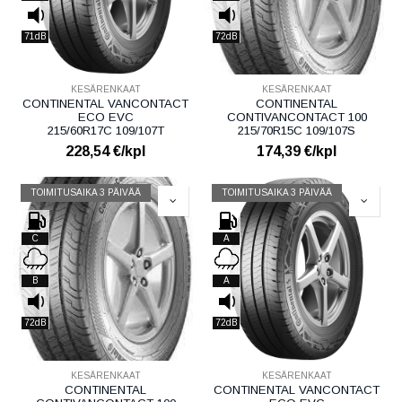
71dB
72dB
KESÄRENKAAT
KESÄRENKAAT
CONTINENTAL VANCONTACT
CONTINENTAL
ECO EVC
CONTIVANCONTACT 100
215/60R17C 109/107T
215/70R15C 109/107S
228,54
€/kpl
174,39
€/kpl
TOIMITUSAIKA 3 PÄIVÄÄ
TOIMITUSAIKA 3 PÄIVÄÄ
C
A
B
A
72dB
72dB
KESÄRENKAAT
KESÄRENKAAT
CONTINENTAL
CONTINENTAL VANCONTACT