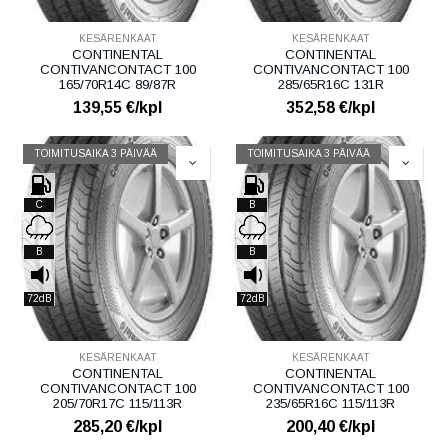
KESÄRENKAAT
KESÄRENKAAT
CONTINENTAL
CONTINENTAL
CONTIVANCONTACT 100
CONTIVANCONTACT 100
165/70R14C 89/87R
285/65R16C 131R
139,55
€/kpl
352,58
€/kpl
TOIMITUSAIKA 3 PÄIVÄÄ
TOIMITUSAIKA 3 PÄIVÄÄ
C
B
B
B
72dB
72dB
KESÄRENKAAT
KESÄRENKAAT
CONTINENTAL
CONTINENTAL
CONTIVANCONTACT 100
CONTIVANCONTACT 100
205/70R17C 115/113R
235/65R16C 115/113R
285,20
€/kpl
200,40
€/kpl