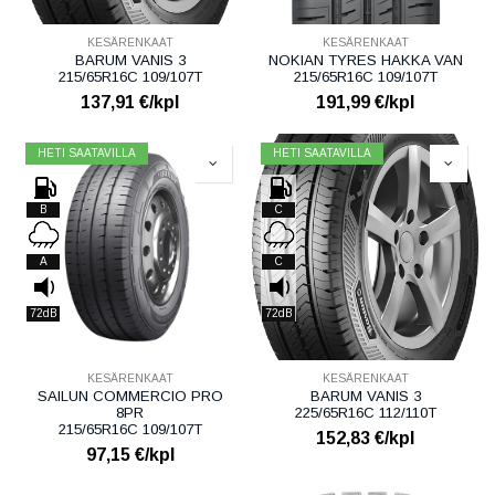
KESÄRENKAAT
KESÄRENKAAT
BARUM VANIS 3
NOKIAN TYRES HAKKA VAN
215/65R16C 109/107T
215/65R16C 109/107T
137,91
€/kpl
191,99
€/kpl
HETI SAATAVILLA
HETI SAATAVILLA
B
C
A
C
72dB
72dB
KESÄRENKAAT
KESÄRENKAAT
SAILUN COMMERCIO PRO
BARUM VANIS 3
8PR
225/65R16C 112/110T
215/65R16C 109/107T
152,83
€/kpl
97,15
€/kpl