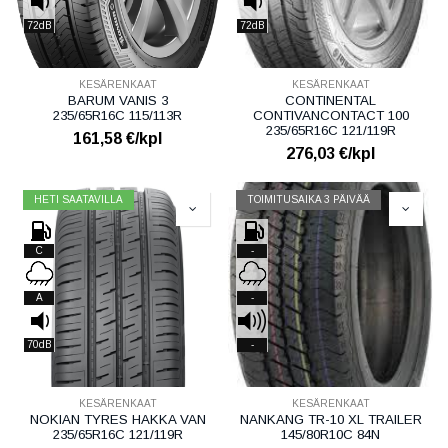
72dB
72dB
KESÄRENKAAT
KESÄRENKAAT
BARUM VANIS 3
CONTINENTAL
235/65R16C 115/113R
CONTIVANCONTACT 100
235/65R16C 121/119R
161,58
€/kpl
276,03
€/kpl
HETI SAATAVILLA
TOIMITUSAIKA 3 PÄIVÄÄ
C
-
A
-
70dB
-
KESÄRENKAAT
KESÄRENKAAT
NOKIAN TYRES HAKKA VAN
NANKANG TR-10 XL TRAILER
235/65R16C 121/119R
145/80R10C 84N