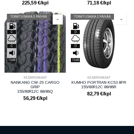
225,59
€/kpl
71,18
€/kpl
TOIMITUSAIKA 3 PÄIVÄÄ
TOIMITUSAIKA 3 PÄIVÄÄ
C
D
C
D
72dB
72dB
KESÄRENKAAT
KESÄRENKAAT
NANKANG CW-25 CARGO
KUMHO PORTRAN KC53 8PR
GRIP
155/80R12C 88/86R
155/80R12C 88/86Q
82,79
€/kpl
56,29
€/kpl