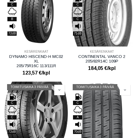
C
C
B
C
72dB
71dB
KESÄRENKAAT
KESÄRENKAAT
DYNAMO HISCEND-H MC02
CONTINENTAL VANCO 2
XL
205/82R14C 109P
205/75R16C 113/111R
184,05
€/kpl
123,57
€/kpl
TOIMITUSAIKA 3 PÄIVÄÄ
TOIMITUSAIKA 3 PÄIVÄÄ
C
C
C
A
72dB
70dB