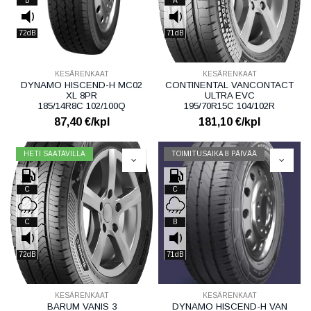
B
A
72dB
71dB
KESÄRENKAAT
KESÄRENKAAT
DYNAMO HISCEND-H MC02
CONTINENTAL VANCONTACT
XL 8PR
ULTRA EVC
185/14R8C 102/100Q
195/70R15C 104/102R
87,40
€/kpl
181,10
€/kpl
HETI SAATAVILLA
TOIMITUSAIKA 8 PÄIVÄÄ
C
C
C
B
72dB
71dB
KESÄRENKAAT
KESÄRENKAAT
BARUM VANIS 3
DYNAMO HISCEND-H VAN