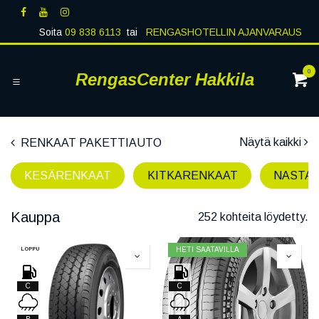
Siirry sisältöön
Soita
09 838 6113
tai
RENGASHOTELLIN AJANVARAUS
0
RengasCenter Hakkila
Näytä kaikki
RENKAAT PAKETTIAUTO
KESÄRENKAAT
KITKARENKAAT
NASTA
Kauppa
252 kohteita löydetty.
LOPPU
HETI SAATAVILLA
C
C