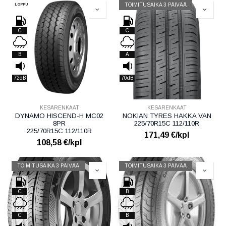
LOPPU
TOIMITUSAIKA 3 PÄIVÄÄ
C
C
B
A
72dB
70dB
KESÄRENKAAT
KESÄRENKAAT
DYNAMO HISCEND-H MC02
NOKIAN TYRES HAKKA VAN
8PR
225/70R15C 112/110R
225/70R15C 112/110R
171,49
€/kpl
108,58
€/kpl
TOIMITUSAIKA 3 PÄIVÄÄ
TOIMITUSAIKA 3 PÄIVÄÄ
C
B
C
B