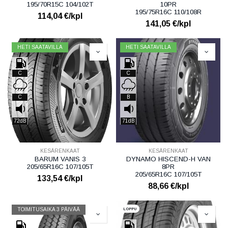
195/70R15C 104/102T
10PR
195/75R16C 110/108R
114,04
€/kpl
141,05
€/kpl
HETI SAATAVILLA
HETI SAATAVILLA
C
C
C
B
72dB
71dB
KESÄRENKAAT
KESÄRENKAAT
BARUM VANIS 3
DYNAMO HISCEND-H VAN
205/65R16C 107/105T
8PR
205/65R16C 107/105T
133,54
€/kpl
88,66
€/kpl
LOPPU
TOIMITUSAIKA 3 PÄIVÄÄ