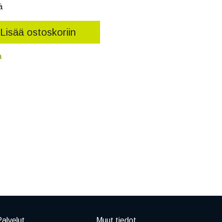
ä
Lisää ostoskoriin
a
alvelut
Muut tiedot