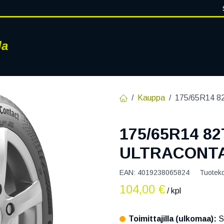
la
RENKAAT
VANTEET
PALVELUT
RENGASHOTELLI
AJ
Kauppa
175/65R14 
175/65R14 8
ULTRACONT
EAN:
4019238065824
Tuotek
104,00
€
/ kpl
Toimittajilla (ulkomaa):
S