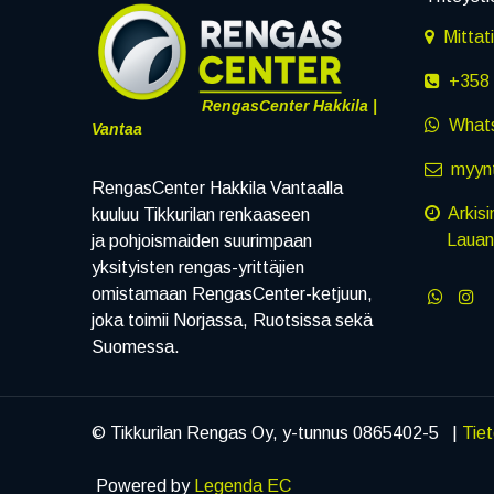
Mittat
+358 
RengasCenter Hakkila |
What
Vantaa
myynt
RengasCenter Hakkila Vantaalla
Arkisi
kuuluu Tikkurilan renkaaseen
Lauanta
ja pohjoismaiden suurimpaan
yksityisten rengas-yrittäjien
omistamaan RengasCenter-ketjuun,
joka toimii Norjassa, Ruotsissa sekä
Suomessa.
© Tikkurilan Rengas Oy, y-tunnus 0865402-5 |
Tie
Powered by
Legenda EC