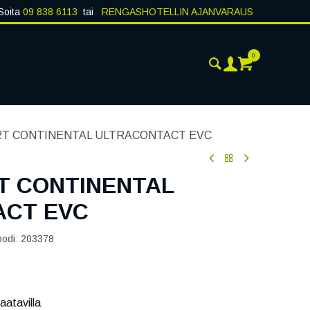
Soita
09 838 6113
tai
RENGASHOTELLIN AJANVARAUS
0
ANKOHTAISTA
YHTEYSTIEDOT
82T CONTINENTAL ULTRACONTACT EVC
2T CONTINENTAL
ACT EVC
oodi:
203378
aatavilla