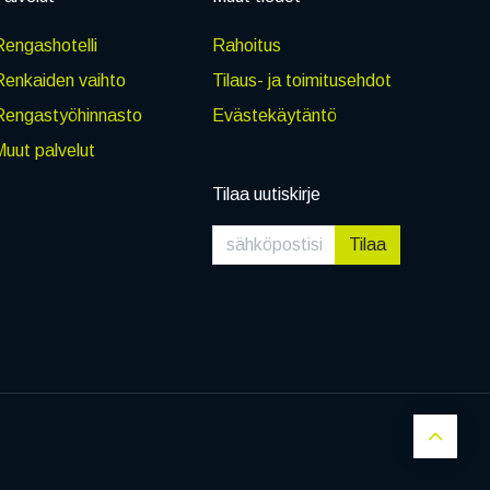
engashotelli
Rahoitus
Renkaiden vaihto
Tilaus- ja toimitusehdot
Rengastyöhinnasto
Evästekäytäntö
uut palvelut
Tilaa uutiskirje
Tilaa