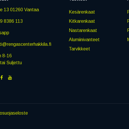
ie 13 01260 Vantaa
Kesärenkaat
R
9 8386 113
Kitkarenkaat
Nastarenkaat
sapp
Alumiinivanteet
M
i@rengascenterhakkila.fi
Tarvikkeet
n 8-16
i Suljettu
tosuojaseloste