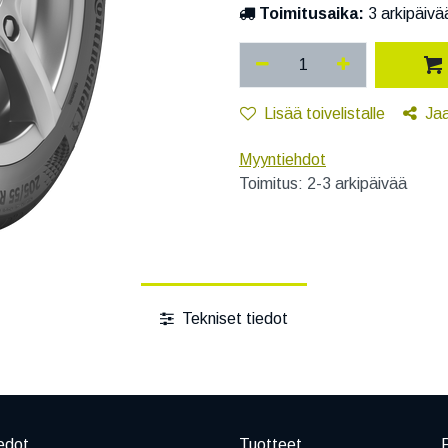
Toimitusaika:
3 arkipäivä
Lisää toivelistalle
Ja
Myyntiehdot
Toimitus: 2-3 arkipäivää
Tekniset tiedot
edot
Tuotteet
P