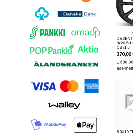
DEZENT
8x20 5/1
CB71.6
370,00
1 600,0
asennet
8,0X19 