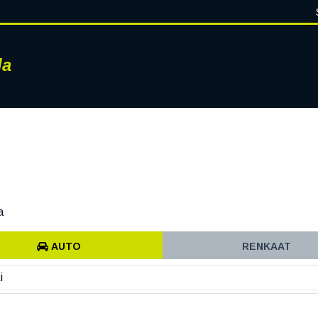
la
RENKAAT
VANTEET
PALVELUT
RENGASHOTELLI
AJ
a
AUTO
RENKAAT