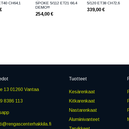
ET40 CH64,1
SPOKE 5/112 ET21 66,4
5/120 ET38 CH72,6
DEMO!!!
€
339,00
€
254,00
€
edot
Tuotteet
P
ie 13 01260 Vantaa
Kesärenkaat
R
9 8386 113
Kitkarenkaat
Nastarenkaat
sapp
Alumiinivanteet
M
i@rengascenterhakkila.fi
Tarvikkeet