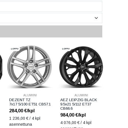
LOPPU
LOPPU
ALUMIINI
ALUMIINI
DEZENT TZ
AEZ LEIPZIG BLACK
7x17 5/100 ET51 CB57.1
9.5x21 5/112 ET37
CB66.6
284,00
€/kpl
984,00
€/kpl
1 236,00
€ / 4 kpl
4 076,00
€ / 4 kpl
asennettuna