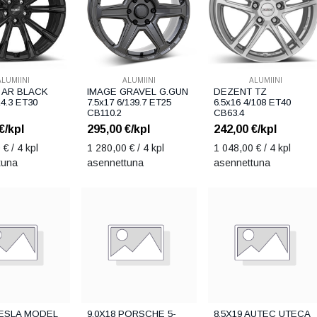
ALUMIINI
ALUMIINI
ALUMIINI
 AR BLACK
IMAGE GRAVEL G.GUN
DEZENT TZ
14.3 ET30
7.5x17 6/139.7 ET25
6.5x16 4/108 ET40
CB110.2
CB63.4
€/kpl
295,00
€/kpl
242,00
€/kpl
0
€ / 4 kpl
1 280,00
€ / 4 kpl
1 048,00
€ / 4 kpl
tuna
asennettuna
asennettuna
TESLA MODEL
9,0X18 PORSCHE 5-
8,5X19 AUTEC UTECA