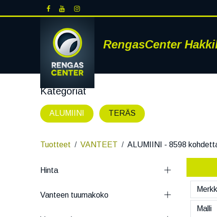
Siirry sisältöön
RengasCenter Hakki
Kategoriat
ALUMIINI
TERÄS
Tuotteet
VANTEET
ALUMIINI
- 8598 kohdett
Hinta
Vanteen tuumakoko