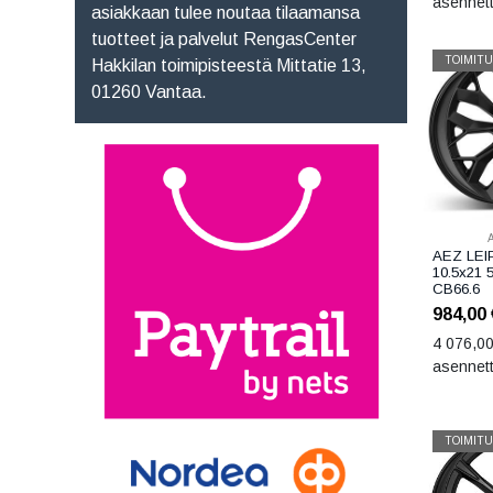
asennet
asiakkaan tulee noutaa tilaamansa
tuotteet ja palvelut RengasCenter
TOIMITU
Hakkilan toimipisteestä Mittatie 13,
01260 Vantaa.
AEZ LEI
10.5x21 
CB66.6
984,00
4 076,0
asennet
TOIMITU