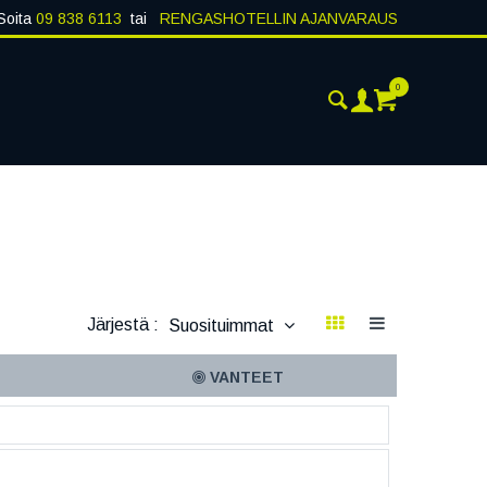
Soita
09 838 6113
tai
RENGASHOTELLIN AJANVARAUS
0
ANKOHTAISTA
YHTEYSTIEDOT
Järjestä :
Suosituimmat
VANTEET