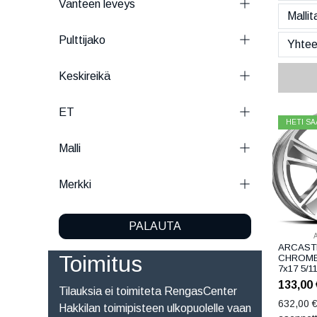
Vanteen leveys
Pulttijako
Keskireikä
ET
HETI SA
Malli
Merkki
PALAUTA
ARCAST
Toimitus
CHROME
7x17 5/1
133,00
Tilauksia ei toimiteta RengasCenter
632,00
€
Hakkilan toimipisteen ulkopuolelle vaan