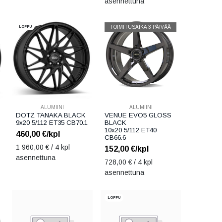
asennettuna
LOPPU
TOIMITUSAIKA 3 PÄIVÄÄ
ALUMIINI
ALUMIINI
DOTZ TANAKA BLACK
VENUE EVO5 GLOSS
9x20 5/112 ET35 CB70.1
BLACK
10x20 5/112 ET40
460,00
€/kpl
CB66.6
1 960,00
€ / 4 kpl
152,00
€/kpl
asennettuna
728,00
€ / 4 kpl
asennettuna
LOPPU