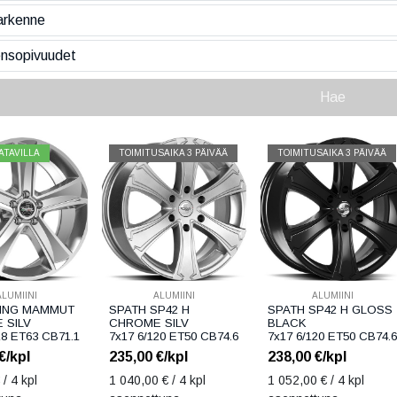
Hae
ATAVILLA
TOIMITUSAIKA 3 PÄIVÄÄ
TOIMITUSAIKA 3 PÄIVÄÄ
ALUMIINI
ALUMIINI
ALUMIINI
ING MAMMUT
SPATH SP42 H
SPATH SP42 H GLOSS
 SILV
CHROME SILV
BLACK
18 ET63 CB71.1
7x17 6/120 ET50 CB74.6
7x17 6/120 ET50 CB74.6
€/kpl
235,00
€/kpl
238,00
€/kpl
 / 4 kpl
1 040,00
€ / 4 kpl
1 052,00
€ / 4 kpl