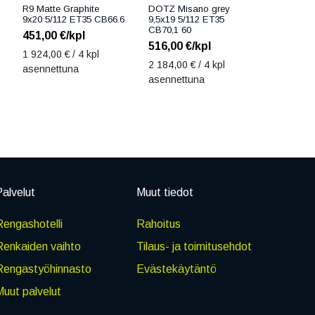
R9 Matte Graphite
DOTZ Misano grey
9x20 5/112 ET35 CB66.6
9,5x19 5/112 ET35
CB70,1 60
451,00
€/kpl
516,00
€/kpl
1 924,00
€ / 4 kpl
2 184,00
€ / 4 kpl
asennettuna
asennettuna
alvelut
Muut tiedot
engashotelli
Rahoitus
Renkaiden vaihto
Tilaus- ja toimitusehdot
Rengastyöhinnasto
Evästekäytäntö
uut palvelut