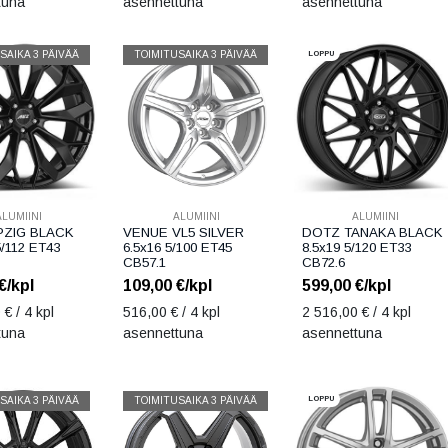
tuna
asennettuna
asennettuna
LOPPU
SAIKA 3 PÄIVÄÄ
TOIMITUSAIKA 3 PÄIVÄÄ
ALUMIINI
ALUMIINI
ALUMIINI
PZIG BLACK
VENUE VL5 SILVER
DOTZ TANAKA BLACK
5/112 ET43
6.5x16 5/100 ET45
8.5x19 5/120 ET33
CB57.1
CB72.6
€/kpl
109,00
€/kpl
599,00
€/kpl
0
€ / 4 kpl
516,00
€ / 4 kpl
2 516,00
€ / 4 kpl
tuna
asennettuna
asennettuna
LOPPU
SAIKA 3 PÄIVÄÄ
TOIMITUSAIKA 3 PÄIVÄÄ