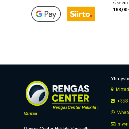
S 5/120 
198,00
Yhteysti
Mittat
+358 
RengasCenter Hakkila |
What
Vantaa
myynt
RengasCenter Hakkila Vantaalla