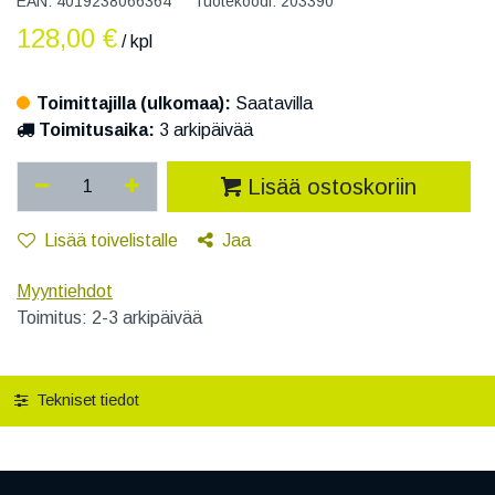
EAN:
4019238066364
Tuotekoodi:
203390
128,00
€
/ kpl
Toimittajilla (ulkomaa):
Saatavilla
Toimitusaika:
3 arkipäivää
Lisää ostoskoriin
Lisää toivelistalle
Jaa
Myyntiehdot
Toimitus: 2-3 arkipäivää
Tekniset tiedot