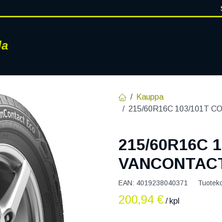
la
RENKAAT
VANTEET
PALVELUT
RENGASHOTELLI
AJ
Kauppa
215/60R16C 103/101T 
215/60R16C 
VANCONTACT
EAN:
4019238040371
Tuotek
200,94
€
/ kpl