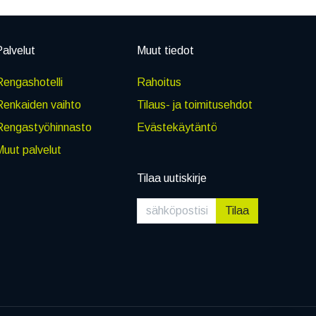
alvelut
Muut tiedot
engashotelli
Rahoitus
Renkaiden vaihto
Tilaus- ja toimitusehdot
Rengastyöhinnasto
Evästekäytäntö
uut palvelut
Tilaa uutiskirje
Tilaa