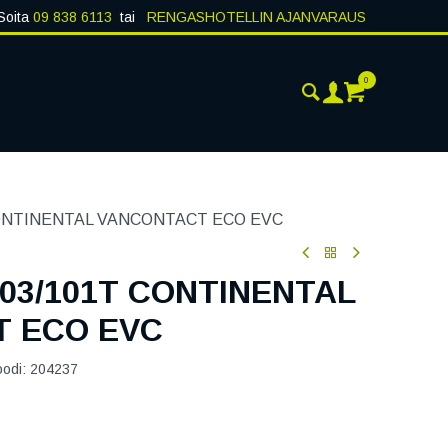
Soita
09 838 6113
tai
RENGASHOTELLIN AJANVARAUS
0
ANKOHTAISTA
YHTEYSTIEDOT
CONTINENTAL VANCONTACT ECO EVC
103/101T CONTINENTAL
 ECO EVC
oodi:
204237