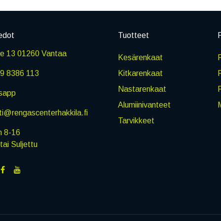
edot
Tuotteet
P
ie 13 01260 Vantaa
Kesärenkaat
R
9 8386 113
Kitkarenkaat
Nastarenkaat
sapp
Alumiinivanteet
M
i@rengascenterhakkila.fi
Tarvikkeet
n 8-16
i Suljettu