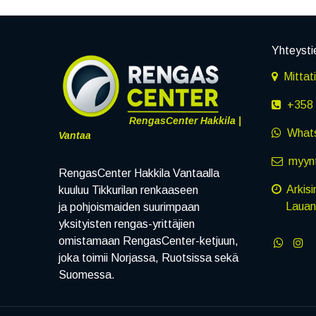
Yhteysti
Mittat
+358 
RengasCenter Hakkila |
What
Vantaa
myynt
RengasCenter Hakkila Vantaalla
Arkisi
kuuluu Tikkurilan renkaaseen
Lauanta
ja pohjoismaiden suurimpaan
yksityisten rengas-yrittäjien
omistamaan RengasCenter-ketjuun,
joka toimii Norjassa, Ruotsissa sekä
Suomessa.