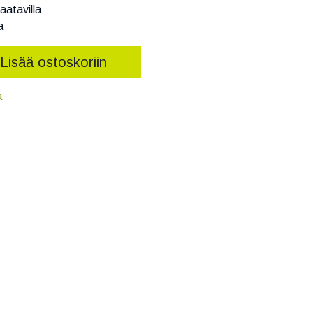
aatavilla
ä
Lisää ostoskoriin
a