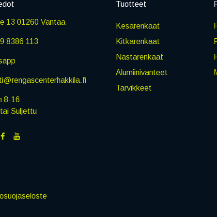
edot
Tuotteet
P
ie 13 01260 Vantaa
Kesärenkaat
R
9 8386 113
Kitkarenkaat
Nastarenkaat
sapp
Alumiinivanteet
M
i@rengascenterhakkila.fi
Tarvikkeet
n 8-16
i Suljettu
tosuojaseloste