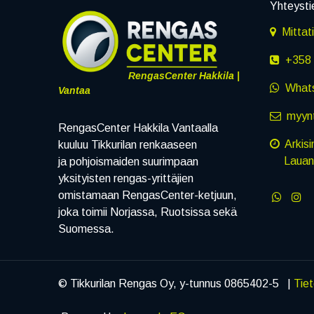
Yhteysti
Mittat
+358 
RengasCenter Hakkila |
What
Vantaa
myynt
RengasCenter Hakkila Vantaalla
Arkisi
kuuluu Tikkurilan renkaaseen
Lauanta
ja pohjoismaiden suurimpaan
yksityisten rengas-yrittäjien
omistamaan RengasCenter-ketjuun,
joka toimii Norjassa, Ruotsissa sekä
Suomessa.
© Tikkurilan Rengas Oy, y-tunnus 0865402-5 |
Tie