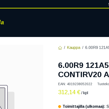
la
RENKAAT
VANTEET
PALVELUT
RENGASHOTELLI
AJ
Kauppa
6.00R9 121
6.00R9 121A
CONTIRV20 
EAN:
4019238052022
Tuotek
312,14
€
/ kpl
Toimittajilla (ulkomaa):
S