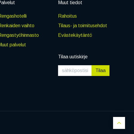
alvelut
Muut tiedot
engashotelli
Rahoitus
Renkaiden vaihto
Tilaus- ja toimitusehdot
Rengastyöhinnasto
Evästekäytäntö
uut palvelut
Tilaa uutiskirje
Tilaa