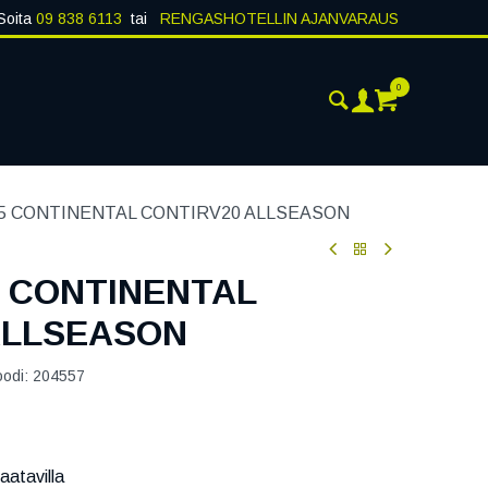
Soita
09 838 6113
tai
RENGASHOTELLIN AJANVARAUS
0
ANKOHTAISTA
YHTEYSTIEDOT
A5 CONTINENTAL CONTIRV20 ALLSEASON
5 CONTINENTAL
ALLSEASON
oodi:
204557
aatavilla