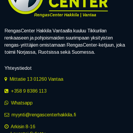
RengasCenter Hakkila | Vantaa
RengasCenter Hakkila Vantaalla kuuluu Tikkurilan
renkaaseen ja pohjoismaiden suurimpaan yksityisten
rengas-yrittäjien omistamaan RengasCenter-ketjuun, joka
toimii Norjassa, Ruotsissa sekä Suomessa.
Yhteystiedot
Mittatie 13 01260 Vantaa
+358 9 8386 113
Whatsapp
myynti@rengascenterhakkila.fi
Arkisin 8-16