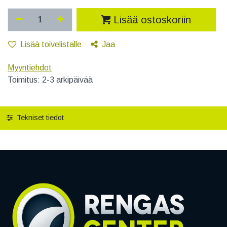
Lisää ostoskoriin
Lisää toivelistalle
Jaa
Myyntiehdot
Toimitus: 2-3 arkipäivää
Tekniset tiedot