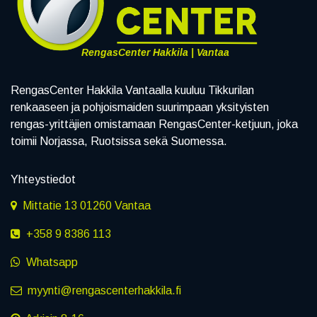
RengasCenter Hakkila | Vantaa
RengasCenter Hakkila Vantaalla kuuluu Tikkurilan
renkaaseen ja pohjoismaiden suurimpaan yksityisten
rengas-yrittäjien omistamaan RengasCenter-ketjuun, joka
toimii Norjassa, Ruotsissa sekä Suomessa.
Yhteystiedot
Mittatie 13 01260 Vantaa
+358 9 8386 113
Whatsapp
myynti@rengascenterhakkila.fi