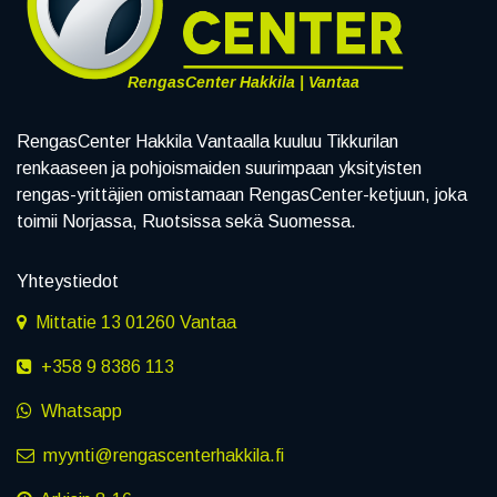
RengasCenter Hakkila | Vantaa
RengasCenter Hakkila Vantaalla kuuluu Tikkurilan
renkaaseen ja pohjoismaiden suurimpaan yksityisten
rengas-yrittäjien omistamaan RengasCenter-ketjuun, joka
toimii Norjassa, Ruotsissa sekä Suomessa.
Yhteystiedot
Mittatie 13 01260 Vantaa
+358 9 8386 113
Whatsapp
myynti@rengascenterhakkila.fi