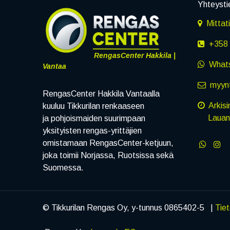
Yhteysti
Mittat
+358 
RengasCenter Hakkila |
What
Vantaa
myynt
RengasCenter Hakkila Vantaalla
Arkisi
kuuluu Tikkurilan renkaaseen
Lauanta
ja pohjoismaiden suurimpaan
yksityisten rengas-yrittäjien
omistamaan RengasCenter-ketjuun,
joka toimii Norjassa, Ruotsissa sekä
Suomessa.
© Tikkurilan Rengas Oy, y-tunnus 0865402-5 |
Tie