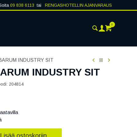
Soita
09 838 6113
tai
RENGASHOTELLIN AJANVARAUS
0
ANKOHTAISTA
YHTEYSTIEDOT
5 BARUM INDUSTRY SIT
 BARUM INDUSTRY SIT
oodi:
204814
aatavilla
ä
Lisää ostoskoriin