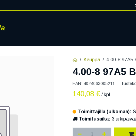
la
RENKAAT
VANTEET
PALVELUT
RENGASHOTELLI
AJ
Kauppa
4.00-8 97A
4.00-8 97A5
EAN:
4024063005211
Tuotek
140,08
€
/ kpl
Toimittajilla (ulkomaa):
S
Toimitusaika:
3 arkipäivä