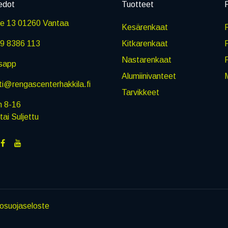
edot
Tuotteet
P
ie 13 01260 Vantaa
Kesärenkaat
R
9 8386 113
Kitkarenkaat
Nastarenkaat
sapp
Alumiinivanteet
M
i@rengascenterhakkila.fi
Tarvikkeet
n 8-16
i Suljettu
tosuojaseloste