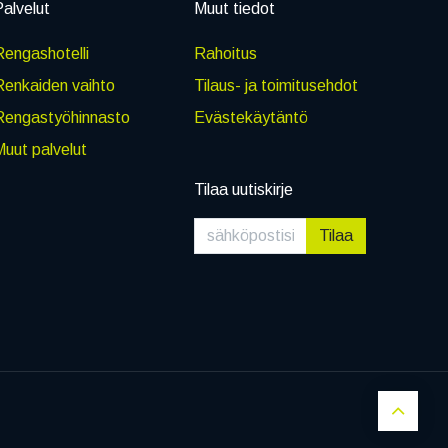
alvelut
Muut tiedot
engashotelli
Rahoitus
Renkaiden vaihto
Tilaus- ja toimitusehdot
Rengastyöhinnasto
Evästekäytäntö
uut palvelut
Tilaa uutiskirje
Tilaa