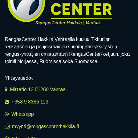
RengasCenter Hakkila | Vantaa
RengasCenter Hakkila Vantaalla kuuluu Tikkurilan
renkaaseen ja pohjoismaiden suurimpaan yksityisten
rengas-yrittäjien omistamaan RengasCenter-ketjuun, joka
toimii Norjassa, Ruotsissa sekä Suomessa.
Yhteystiedot
Mittatie 13 01260 Vantaa
+358 9 8386 113
Whatsapp
myynti@rengascenterhakkila.fi