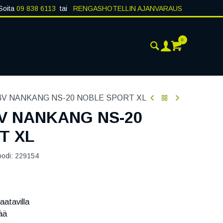
Soita
09 838 6113
tai
RENGASHOTELLIN AJANVARAUS
0
ANKOHTAISTA
YHTEYSTIEDOT
94V NANKANG NS-20 NOBLE SPORT XL
4V NANKANG NS-20
T XL
oodi:
229154
aatavilla
ää