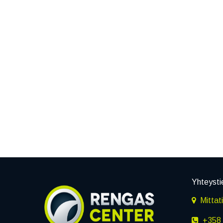
Yhteysti
Mittat
+358 