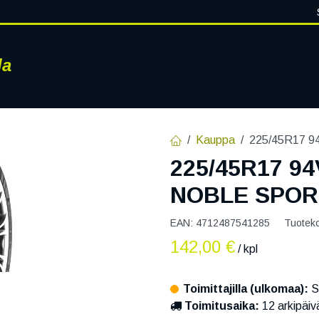
la
RENKAAT
VANTEET
PALVELUT
RENGASHOTELLI
AJ
Kauppa
225/45R17 
225/45R17 9
NOBLE SPOR
EAN:
4712487541285
Tuotek
142,00
€
/ kpl
Toimittajilla (ulkomaa):
S
Toimitusaika:
12 arkipäiv