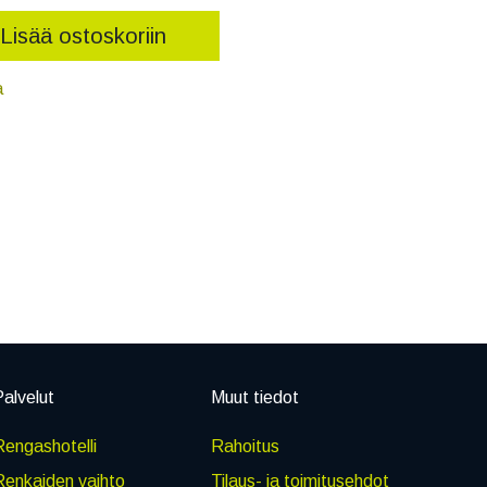
Lisää ostoskoriin
a
alvelut
Muut tiedot
engashotelli
Rahoitus
Renkaiden vaihto
Tilaus- ja toimitusehdot