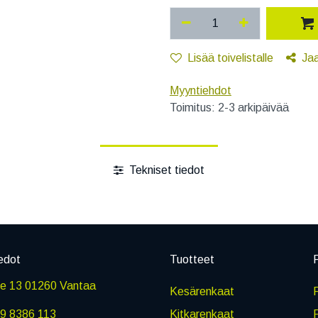
Lisää toivelistalle
Ja
Myyntiehdot
Toimitus: 2-3 arkipäivää
Tekniset tiedot
edot
Tuotteet
P
ie 13 01260 Vantaa
Kesärenkaat
R
9 8386 113
Kitkarenkaat