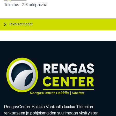
Toimitus: 2-3 arkipäivää
Tekniset tiedot
RengasCenter Hakkila | Vantaa
RengasCenter Hakkila Vantaalla kuuluu Tikkurilan
renkaaseen ja pohjoismaiden suurimpaan yksityisten