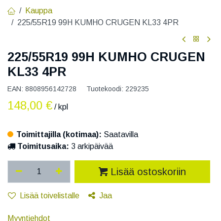
Kauppa
225/55R19 99H KUMHO CRUGEN KL33 4PR
225/55R19 99H KUMHO CRUGEN
KL33 4PR
EAN:
8808956142728
Tuotekoodi:
229235
148,00
€
/ kpl
Toimittajilla (kotimaa):
Saatavilla
Toimitusaika:
3 arkipäivää
Lisää ostoskoriin
Lisää toivelistalle
Jaa
Myyntiehdot