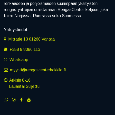
renkaaseen ja pohjoismaiden suurimpaan yksityisten
rengas-yrittäjien omistamaan RengasCenter-ketjuun, joka
toimii Norjassa, Ruotsissa sekä Suomessa.
Yhteystiedot
Mittatie 13 01260 Vantaa
+358 9 8386 113
Whatsapp
myynti@rengascenterhakkila.fi
Arkisin 8-16
Lauantai Suljettu