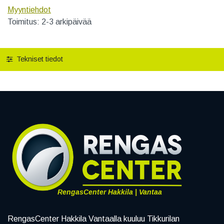
Myyntiehdot
Toimitus: 2-3 arkipäivää
Tekniset tiedot
RengasCenter Hakkila | Vantaa
RengasCenter Hakkila Vantaalla kuuluu Tikkurilan