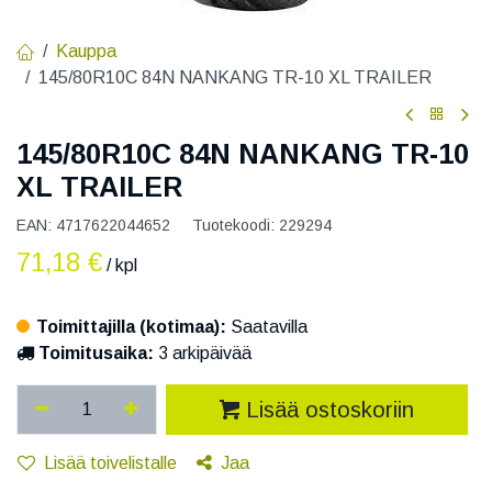
Kauppa
145/80R10C 84N NANKANG TR-10 XL TRAILER
145/80R10C 84N NANKANG TR-10
XL TRAILER
EAN:
4717622044652
Tuotekoodi:
229294
71,18
€
/ kpl
Toimittajilla (kotimaa):
Saatavilla
Toimitusaika:
3 arkipäivää
Lisää ostoskoriin
Lisää toivelistalle
Jaa