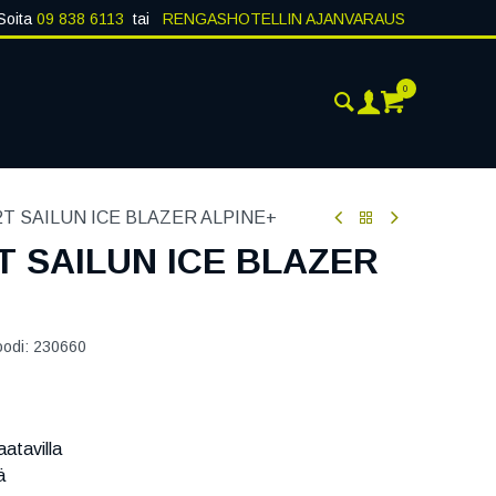
Soita
09 838 6113
tai
RENGASHOTELLIN AJANVARAUS
0
ANKOHTAISTA
YHTEYSTIEDOT
82T SAILUN ICE BLAZER ALPINE+
2T SAILUN ICE BLAZER
oodi:
230660
atavilla
ä