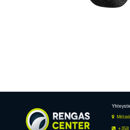
Yhteysti
Mittat
+358 