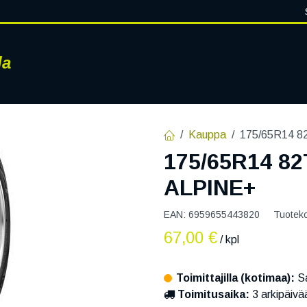
la
RENKAAT
VANTEET
PALVELUT
RENGASHOTELLI
AJ
Kauppa
175/65R14 
175/65R14 8
ALPINE+
EAN:
6959655443820
Tuotek
67,00
€
/ kpl
Toimittajilla (kotimaa):
Sa
Toimitusaika:
3 arkipäivä