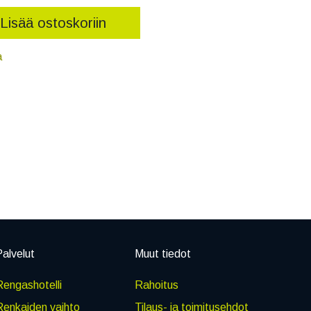
Lisää ostoskoriin
a
alvelut
Muut tiedot
engashotelli
Rahoitus
Renkaiden vaihto
Tilaus- ja toimitusehdot