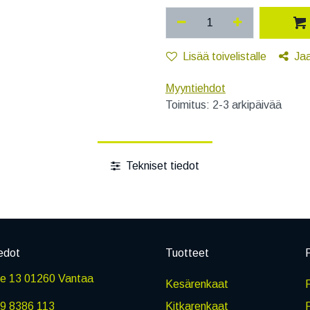
Lisää toivelistalle
Ja
Myyntiehdot
Toimitus: 2-3 arkipäivää
Tekniset tiedot
edot
Tuotteet
P
ie 13 01260 Vantaa
Kesärenkaat
R
9 8386 113
Kitkarenkaat