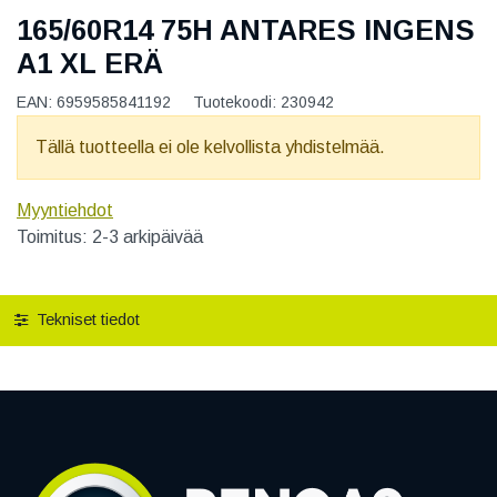
165/60R14 75H ANTARES INGENS
A1 XL ERÄ
EAN:
6959585841192
Tuotekoodi:
230942
Tällä tuotteella ei ole kelvollista yhdistelmää.
Myyntiehdot
Toimitus: 2-3 arkipäivää
Tekniset tiedot