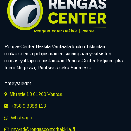
RengasCenter Hakkila | Vantaa
RengasCenter Hakkila Vantaalla kuuluu Tikkurilan
renkaaseen ja pohjoismaiden suurimpaan yksityisten
rengas-yrittäjien omistamaan RengasCenter-ketjuun, joka
toimii Norjassa, Ruotsissa sekä Suomessa.
Yhteystiedot
Mittatie 13 01260 Vantaa
+358 9 8386 113
Whatsapp
myynti@rengascenterhakkila.fi