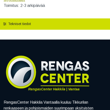
Toimitus: 2-3 arkipäivää
Tekniset tiedot
RengasCenter Hakkila | Vantaa
RengasCenter Hakkila Vantaalla kuuluu Tikkurilan
renkaaseen ja pohjoismaiden suurimpaan yksityisten