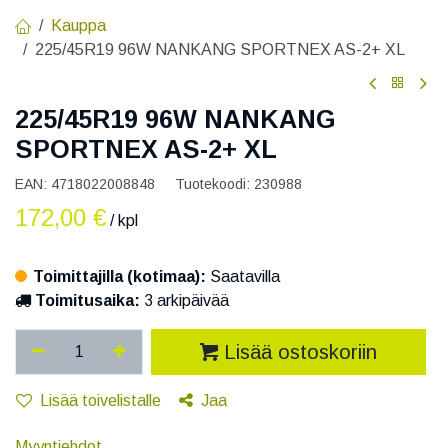
Kauppa
225/45R19 96W NANKANG SPORTNEX AS-2+ XL
225/45R19 96W NANKANG
SPORTNEX AS-2+ XL
EAN:
4718022008848
Tuotekoodi:
230988
172,00
€
/ kpl
Toimittajilla (kotimaa):
Saatavilla
Toimitusaika:
3 arkipäivää
Lisää ostoskoriin
Lisää toivelistalle
Jaa
Myyntiehdot