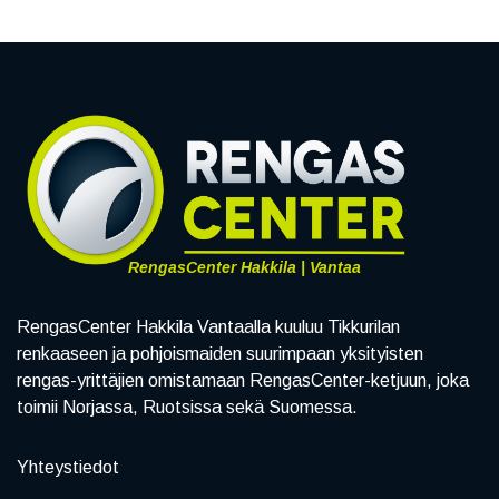
RengasCenter Hakkila | Vantaa
RengasCenter Hakkila Vantaalla kuuluu Tikkurilan
renkaaseen ja pohjoismaiden suurimpaan yksityisten
rengas-yrittäjien omistamaan RengasCenter-ketjuun, joka
toimii Norjassa, Ruotsissa sekä Suomessa.
Yhteystiedot