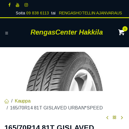
Siirry sisältöön
Soita
09 838 6113
tai
RENGASHOTELLIN AJANVARAUS
0
RengasCenter Hakkila
Kauppa
165/70R14 81T GISLAVED URBAN*SPEED
165/70R14 81T GISLAVED