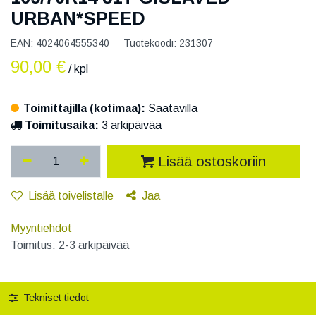
URBAN*SPEED
EAN:
4024064555340
Tuotekoodi:
231307
90,00
€
/ kpl
Toimittajilla (kotimaa):
Saatavilla
Toimitusaika:
3 arkipäivää
Lisää ostoskoriin
Lisää toivelistalle
Jaa
Myyntiehdot
Toimitus: 2-3 arkipäivää
Tekniset tiedot