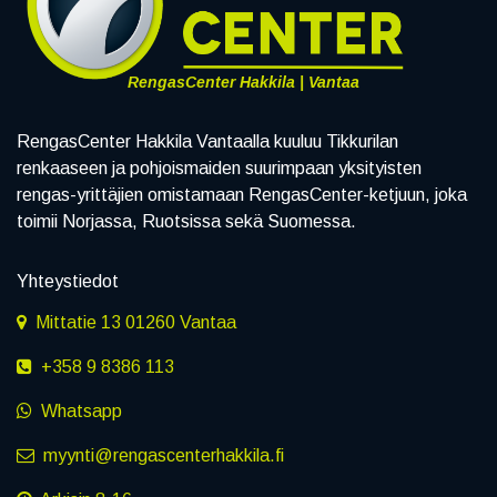
RengasCenter Hakkila | Vantaa
RengasCenter Hakkila Vantaalla kuuluu Tikkurilan
renkaaseen ja pohjoismaiden suurimpaan yksityisten
rengas-yrittäjien omistamaan RengasCenter-ketjuun, joka
toimii Norjassa, Ruotsissa sekä Suomessa.
Yhteystiedot
Mittatie 13 01260 Vantaa
+358 9 8386 113
Whatsapp
myynti@rengascenterhakkila.fi