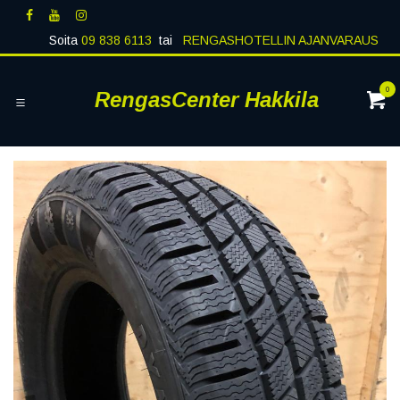
Siirry sisältöön
Soita
09 838 6113
tai
RENGASHOTELLIN AJANVARAUS
0
RengasCenter Hakkila