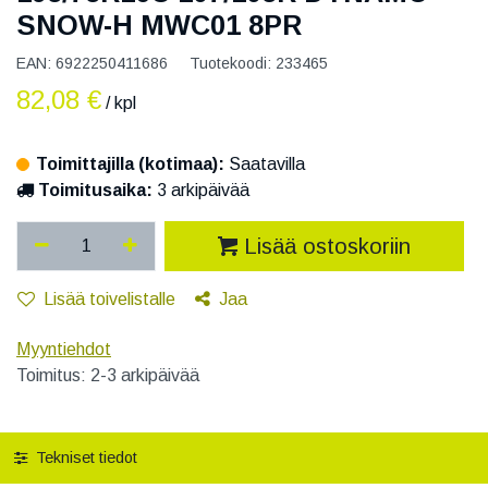
SNOW-H MWC01 8PR
EAN:
6922250411686
Tuotekoodi:
233465
82,08
€
/ kpl
Toimittajilla (kotimaa):
Saatavilla
Toimitusaika:
3 arkipäivää
Lisää ostoskoriin
Lisää toivelistalle
Jaa
Myyntiehdot
Toimitus: 2-3 arkipäivää
Tekniset tiedot