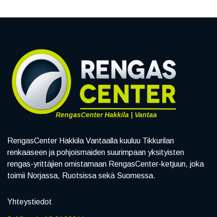
RengasCenter Hakkila | Vantaa
RengasCenter Hakkila Vantaalla kuuluu Tikkurilan
renkaaseen ja pohjoismaiden suurimpaan yksityisten
rengas-yrittäjien omistamaan RengasCenter-ketjuun, joka
toimii Norjassa, Ruotsissa sekä Suomessa.
Yhteystiedot