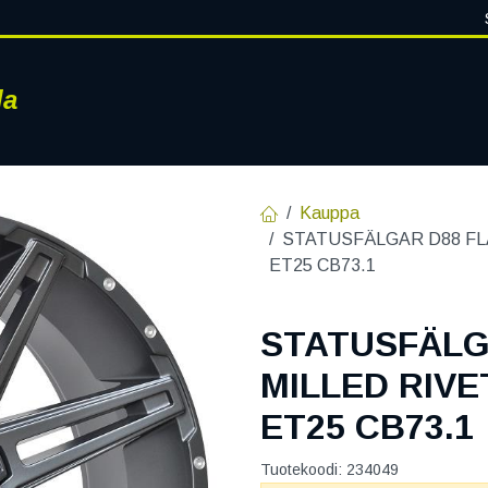
la
RENKAAT
VANTEET
PALVELUT
RENGASHOTELLI
AJ
Kauppa
STATUSFÄLGAR D88 FLA
ET25 CB73.1
STATUSFÄLG
MILLED RIVET
ET25 CB73.1
Tuotekoodi:
234049