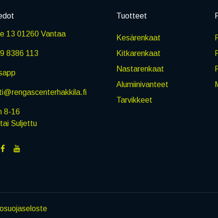
edot
Tuotteet
P
ie 13 01260 Vantaa
Kesärenkaat
R
9 8386 113
Kitkarenkaat
Nastarenkaat
sapp
Alumiinivanteet
M
i@rengascenterhakkila.fi
Tarvikkeet
n 8-16
i Suljettu
tosuojaseloste