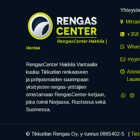
Yhteysti
Mittat
+358 
RengasCenter Hakkila |
What
Vantaa
myynt
RengasCenter Hakkila Vantaalla
Arkisi
kuuluu Tikkurilan renkaaseen
Lauanta
ja pohjoismaiden suurimpaan
yksityisten rengas-yrittäjien
omistamaan RengasCenter-ketjuun,
joka toimii Norjassa, Ruotsissa sekä
Suomessa.
© Tikkurilan Rengas Oy, y-tunnus 0865402-5 |
Tie