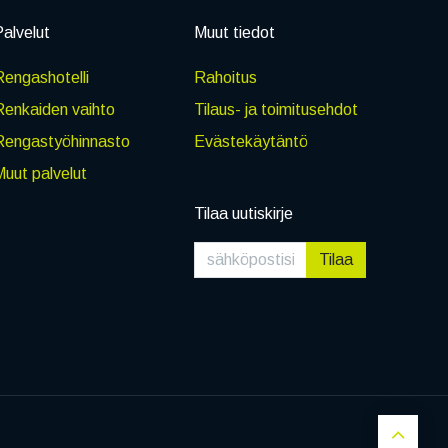
alvelut
Muut tiedot
engashotelli
Rahoitus
Renkaiden vaihto
Tilaus- ja toimitusehdot
Rengastyöhinnasto
Evästekäytäntö
uut palvelut
Tilaa uutiskirje
Tilaa