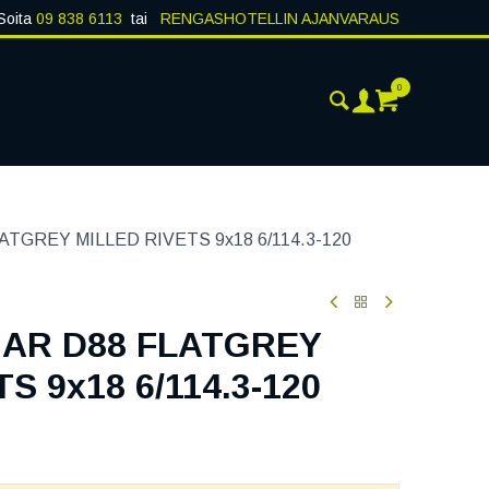
Soita
09 838 6113
tai
RENGASHOTELLIN AJANVARAUS
0
ANKOHTAISTA
YHTEYSTIEDOT
TGREY MILLED RIVETS 9x18 6/114.3-120
AR D88 FLATGREY
S 9x18 6/114.3-120