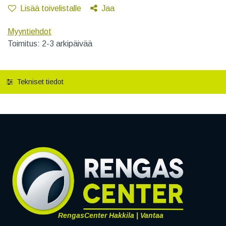
Lisää toivelistalle
Jaa
Myyntiehdot
Toimitus: 2-3 arkipäivää
Tekniset tiedot
RengasCenter Hakkila | Vantaa