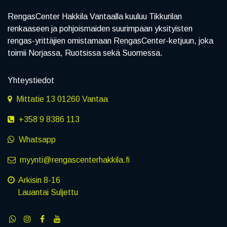
RengasCenter Hakkila Vantaalla kuuluu Tikkurilan
renkaaseen ja pohjoismaiden suurimpaan yksityisten
rengas-yrittäjien omistamaan RengasCenter-ketjuun, joka
toimii Norjassa, Ruotsissa sekä Suomessa.
Yhteystiedot
Mittatie 13 01260 Vantaa
+358 9 8386 113
Whatsapp
myynti@rengascenterhakkila.fi
Arkisin 8-16
Lauantai Suljettu