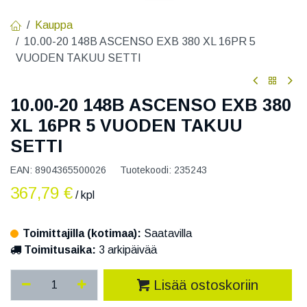
Kauppa
10.00-20 148B ASCENSO EXB 380 XL 16PR 5
VUODEN TAKUU SETTI
10.00-20 148B ASCENSO EXB 380
XL 16PR 5 VUODEN TAKUU
SETTI
EAN:
8904365500026
Tuotekoodi:
235243
367,79
€
/ kpl
Toimittajilla (kotimaa):
Saatavilla
Toimitusaika:
3 arkipäivää
Lisää ostoskoriin