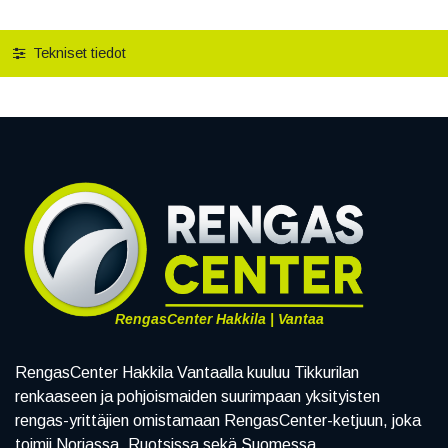
Tekniset tiedot
RengasCenter Hakkila | Vantaa
RengasCenter Hakkila Vantaalla kuuluu Tikkurilan
renkaaseen ja pohjoismaiden suurimpaan yksityisten
rengas-yrittäjien omistamaan RengasCenter-ketjuun, joka
toimii Norjassa, Ruotsissa sekä Suomessa.