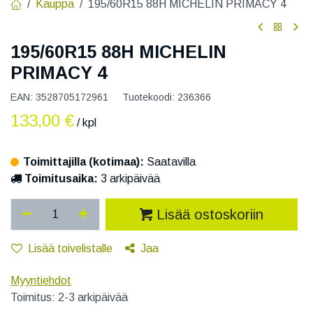
Kauppa
195/60R15 88H MICHELIN PRIMACY 4
195/60R15 88H MICHELIN
PRIMACY 4
EAN:
3528705172961
Tuotekoodi:
236366
133,00
€
/ kpl
Toimittajilla (kotimaa):
Saatavilla
Toimitusaika:
3 arkipäivää
Lisää ostoskoriin
Lisää toivelistalle
Jaa
Myyntiehdot
Toimitus: 2-3 arkipäivää