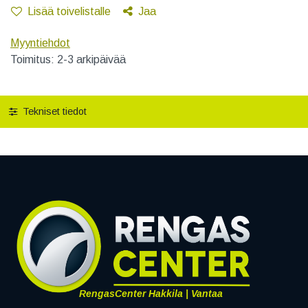
Lisää toivelistalle
Jaa
Myyntiehdot
Toimitus: 2-3 arkipäivää
Tekniset tiedot
RengasCenter Hakkila | Vantaa