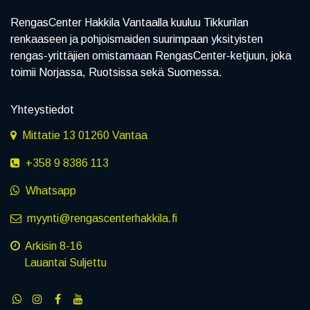
RengasCenter Hakkila Vantaalla kuuluu Tikkurilan
renkaaseen ja pohjoismaiden suurimpaan yksityisten
rengas-yrittäjien omistamaan RengasCenter-ketjuun, joka
toimii Norjassa, Ruotsissa sekä Suomessa.
Yhteystiedot
Mittatie 13 01260 Vantaa
+358 9 8386 113
Whatsapp
myynti@rengascenterhakkila.fi
Arkisin 8-16
Lauantai Suljettu