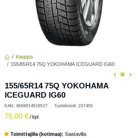
Kauppa
155/65R14 75Q YOKOHAMA ICEGUARD IG60
155/65R14 75Q YOKOHAMA
ICEGUARD IG60
EAN:
4968814929527
Tuotekoodi:
237455
76,00
€
/ kpl
Toimittajilla (kotimaa):
Saatavilla