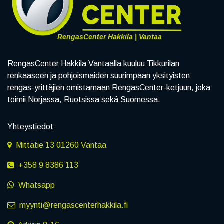
RengasCenter Hakkila | Vantaa
RengasCenter Hakkila Vantaalla kuuluu Tikkurilan
renkaaseen ja pohjoismaiden suurimpaan yksityisten
rengas-yrittäjien omistamaan RengasCenter-ketjuun, joka
toimii Norjassa, Ruotsissa sekä Suomessa.
Yhteystiedot
Mittatie 13 01260 Vantaa
+358 9 8386 113
Whatsapp
myynti@rengascenterhakkila.fi