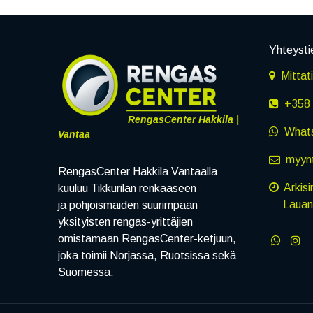
Yhteysti
Mittat
+358 
RengasCenter Hakkila |
What
Vantaa
myynt
RengasCenter Hakkila Vantaalla
Arkisi
kuuluu Tikkurilan renkaaseen
Lauanta
ja pohjoismaiden suurimpaan
yksityisten rengas-yrittäjien
omistamaan RengasCenter-ketjuun,
joka toimii Norjassa, Ruotsissa sekä
Suomessa.