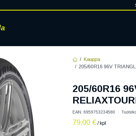
la
RENKAAT
VANTEET
PALVELUT
RENGASHOTELLI
AJ
Kauppa
205/60R16 96V TRIANG
205/60R16 9
RELIAXTOURI
EAN:
6959753234580
Tuotek
79,00
€
/ kpl