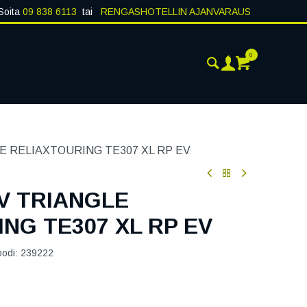
Soita
09 838 6113
tai
RENGASHOTELLIN AJANVARAUS
0
ANKOHTAISTA
YHTEYSTIEDOT
LE RELIAXTOURING TE307 XL RP EV
6V TRIANGLE
NG TE307 XL RP EV
oodi:
239222