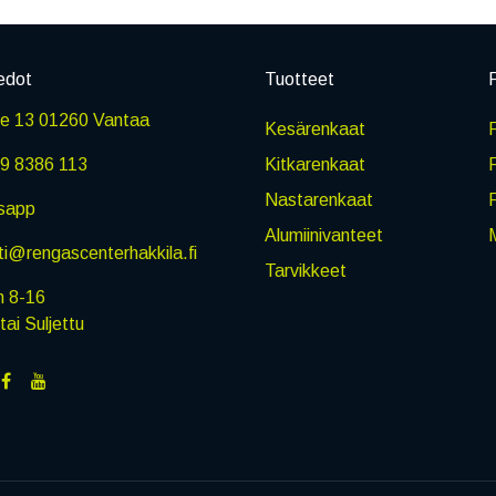
edot
Tuotteet
P
ie 13 01260 Vantaa
Kesärenkaat
R
9 8386 113
Kitkarenkaat
Nastarenkaat
sapp
Alumiinivanteet
M
i@rengascenterhakkila.fi
Tarvikkeet
n 8-16
i Suljettu