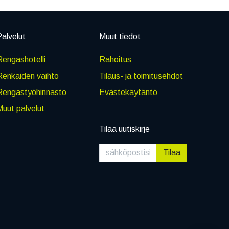
alvelut
Muut tiedot
engashotelli
Rahoitus
Renkaiden vaihto
Tilaus- ja toimitusehdot
Rengastyöhinnasto
Evästekäytäntö
uut palvelut
Tilaa uutiskirje
Tilaa