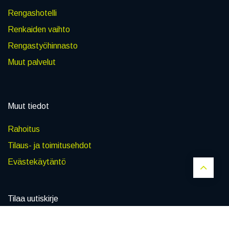
Rengashotelli
Renkaiden vaihto
Rengastyöhinnasto
Muut palvelut
Muut tiedot
Rahoitus
Tilaus- ja toimitusehdot
Evästekäytäntö
Tilaa uutiskirje
Hinta:
Lisää ostoskoriin
Tilaa
1 080,74
€