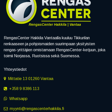
RengasCenter Hakkila | Vantaa
RengasCenter Hakkila Vantaalla kuuluu Tikkurilan
renkaaseen ja pohjoismaiden suurimpaan yksityisten
rengas-yrittäjien omistamaan RengasCenter-ketjuun, joka
toimii Norjassa, Ruotsissa sekä Suomessa.
Yhteystiedot
Mittatie 13 01260 Vantaa
+358 9 8386 113
Whatsapp
myynti@rengascenterhakkila.fi