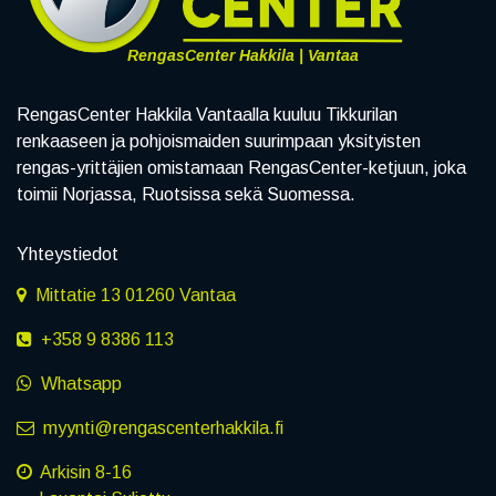
RengasCenter Hakkila | Vantaa
RengasCenter Hakkila Vantaalla kuuluu Tikkurilan
renkaaseen ja pohjoismaiden suurimpaan yksityisten
rengas-yrittäjien omistamaan RengasCenter-ketjuun, joka
toimii Norjassa, Ruotsissa sekä Suomessa.
Yhteystiedot
Mittatie 13 01260 Vantaa
+358 9 8386 113
Whatsapp
myynti@rengascenterhakkila.fi
Arkisin 8-16