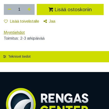
Lisää ostoskoriin
Lisää toivelistalle
Jaa
Myyntiehdot
Toimitus: 2-3 arkipäivää
Tekniset tiedot