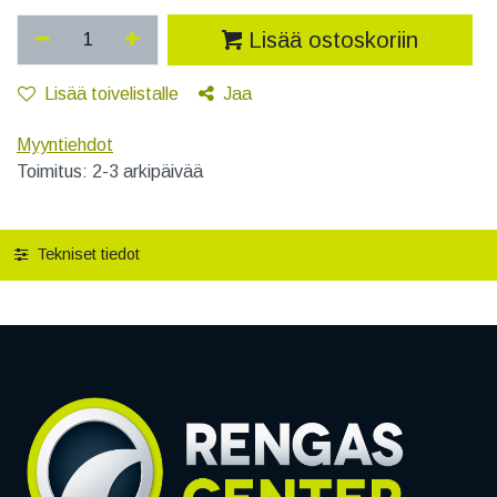
Lisää ostoskoriin
Lisää toivelistalle
Jaa
Myyntiehdot
Toimitus: 2-3 arkipäivää
Tekniset tiedot