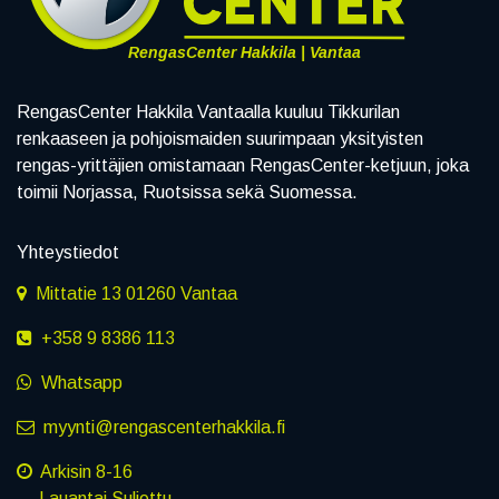
RengasCenter Hakkila | Vantaa
RengasCenter Hakkila Vantaalla kuuluu Tikkurilan
renkaaseen ja pohjoismaiden suurimpaan yksityisten
rengas-yrittäjien omistamaan RengasCenter-ketjuun, joka
toimii Norjassa, Ruotsissa sekä Suomessa.
Yhteystiedot
Mittatie 13 01260 Vantaa
+358 9 8386 113
Whatsapp
myynti@rengascenterhakkila.fi
Arkisin 8-16
Lauantai Suljettu