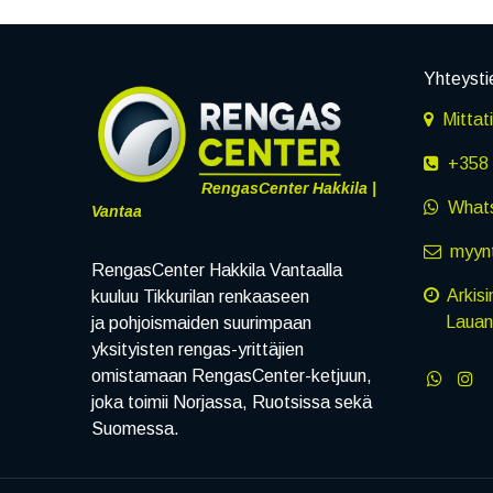
Yhteysti
Mittat
+358 
RengasCenter Hakkila |
What
Vantaa
myynt
RengasCenter Hakkila Vantaalla
Arkisi
kuuluu Tikkurilan renkaaseen
Lauanta
ja pohjoismaiden suurimpaan
yksityisten rengas-yrittäjien
omistamaan RengasCenter-ketjuun,
joka toimii Norjassa, Ruotsissa sekä
Suomessa.