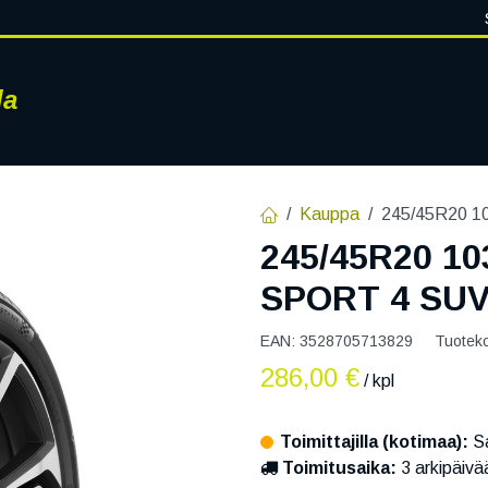
la
RENKAAT
VANTEET
PALVELUT
RENGASHOTELLI
AJ
Kauppa
245/45R20 1
245/45R20 1
SPORT 4 SUV
EAN:
3528705713829
Tuotek
286,00
€
/ kpl
Toimittajilla (kotimaa):
Sa
Toimitusaika:
3 arkipäivä