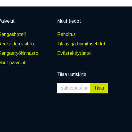
alvelut
Muut tiedot
engashotelli
Rahoitus
Renkaiden vaihto
Tilaus- ja toimitusehdot
Rengastyöhinnasto
Evästekäytäntö
uut palvelut
Tilaa uutiskirje
Tilaa