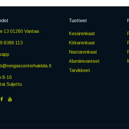
edot
Tuotteet
P
ie 13 01260 Vantaa
Kesärenkaat
R
9 8386 113
Kitkarenkaat
Nastarenkaat
sapp
Alumiinivanteet
M
i@rengascenterhakkila.fi
Tarvikkeet
n 8-16
i Suljettu