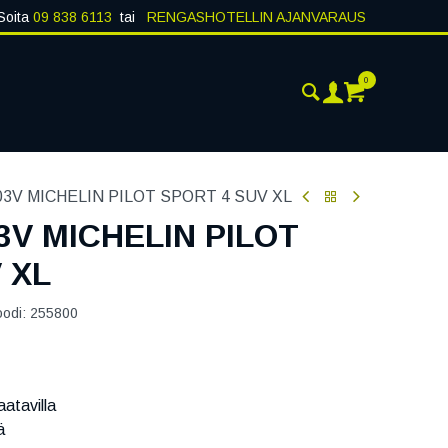
Soita
09 838 6113
tai
RENGASHOTELLIN AJANVARAUS
0
ANKOHTAISTA
YHTEYSTIEDOT
03V MICHELIN PILOT SPORT 4 SUV XL
03V MICHELIN PILOT
 XL
oodi:
255800
atavilla
ä