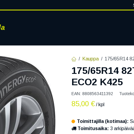
la
RENKAAT
VANTEET
PALVELUT
RENGASHOTELLI
AJ
Kauppa
175/65R14 
175/65R14 8
ECO2 K425
EAN:
8808563411392
Tuotek
85,00
€
/ kpl
Toimittajilla (kotimaa):
Sa
Toimitusaika:
3 arkipäivä