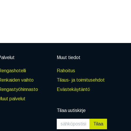
alvelut
Muut tiedot
engashotelli
Rahoitus
Renkaiden vaihto
Tilaus- ja toimitusehdot
Rengastyöhinnasto
Evästekäytäntö
uut palvelut
Tilaa uutiskirje
Tilaa