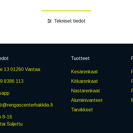
Tekniset tiedot
edot
Tuotteet
P
ie 13 01260 Vantaa
Kesärenkaat
R
9 8386 113
Kitkarenkaat
Nastarenkaat
sapp
Alumiinivanteet
M
i@rengascenterhakkila.fi
Tarvikkeet
n 8-16
i Suljettu