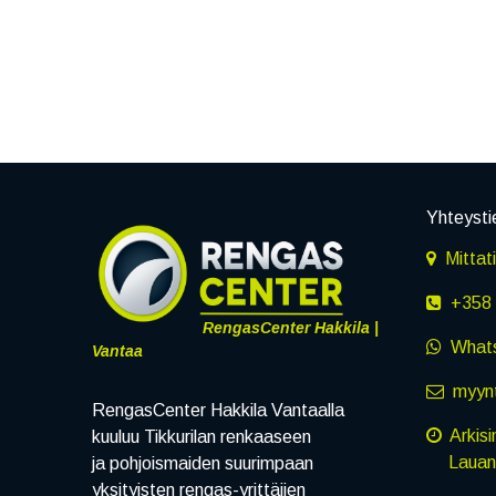
Yhteysti
Mittat
+358 
RengasCenter Hakkila |
What
Vantaa
myynt
RengasCenter Hakkila Vantaalla
Arkisi
kuuluu Tikkurilan renkaaseen
Lauanta
ja pohjoismaiden suurimpaan
yksityisten rengas-yrittäjien