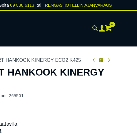
Soita
09 838 6113
tai
RENGASHOTELLIN AJANVARAUS
0
ANKOHTAISTA
YHTEYSTIEDOT
82T HANKOOK KINERGY ECO2 K425
2T HANKOOK KINERGY
oodi:
265501
atavilla
ä