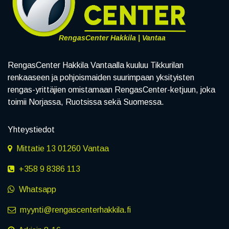
RengasCenter Hakkila | Vantaa
RengasCenter Hakkila Vantaalla kuuluu Tikkurilan
renkaaseen ja pohjoismaiden suurimpaan yksityisten
rengas-yrittäjien omistamaan RengasCenter-ketjuun, joka
toimii Norjassa, Ruotsissa sekä Suomessa.
Yhteystiedot
Mittatie 13 01260 Vantaa
+358 9 8386 113
Whatsapp
myynti@rengascenterhakkila.fi