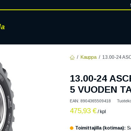
la
RENKAAT
VANTEET
PALVELUT
RENGASHOTELLI
AJ
Kauppa
13.00-24 A
13.00-24 AS
5 VUODEN T
EAN:
8904365509418
Tuotek
475,93
€
/ kpl
Toimittajilla (kotimaa):
Sa