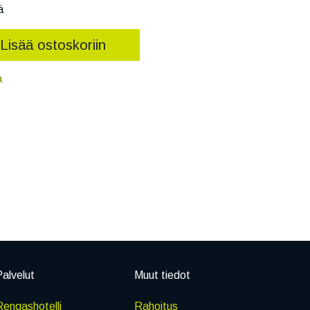
ä
Lisää ostoskoriin
a
alvelut
Muut tiedot
engashotelli
Rahoitus