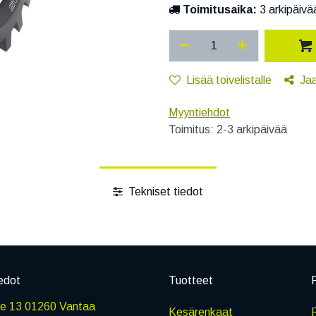
Toimitusaika:
3 arkipäivä
Lisää toivelistalle
Ja
Myyntiehdot
Toimitus: 2-3 arkipäivää
Tekniset tiedot
edot
Tuotteet
P
ie 13 01260 Vantaa
Kesärenkaat
R