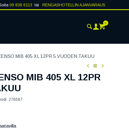
Soita
09 838 6113
tai
RENGASHOTELLIN AJANVARAUS
0
ANKOHTAISTA
YHTEYSTIEDOT
SCENSO MIB 405 XL 12PR 5 VUODEN TAKUU
CENSO MIB 405 XL 12PR
AKUU
oodi:
276587
atavilla