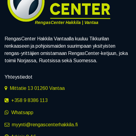
RengasCenter Hakkila | Vantaa
RengasCenter Hakkila Vantaalla kuuluu Tikkurilan
renkaaseen ja pohjoismaiden suurimpaan yksityisten
rengas-yrittäjien omistamaan RengasCenter-ketjuun, joka
toimii Norjassa, Ruotsissa sekä Suomessa.
Yhteystiedot
Mittatie 13 01260 Vantaa
+358 9 8386 113
Whatsapp
myynti@rengascenterhakkila.fi