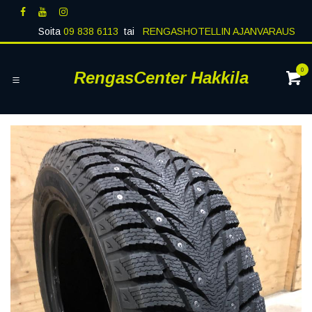
Siirry sisältöön
Soita
09 838 6113
tai
RENGASHOTELLIN AJANVARAUS
0
RengasCenter Hakkila