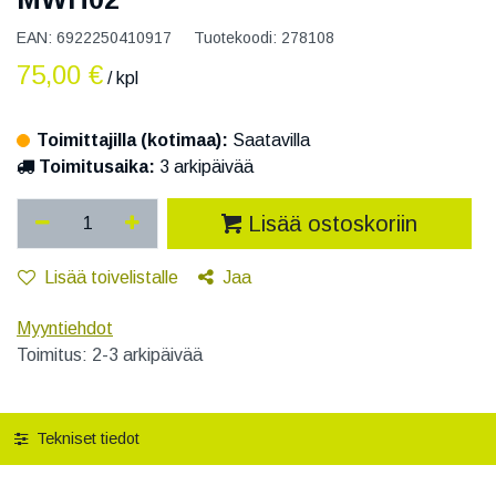
EAN:
6922250410917
Tuotekoodi:
278108
75,00
€
/ kpl
Toimittajilla (kotimaa):
Saatavilla
Toimitusaika:
3 arkipäivää
Lisää ostoskoriin
Lisää toivelistalle
Jaa
Myyntiehdot
Toimitus: 2-3 arkipäivää
Tekniset tiedot