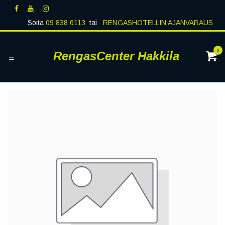
Siirry sisältöön
Soita
09 838 6113
tai
RENGASHOTELLIN AJANVARAUS
0
RengasCenter Hakkila