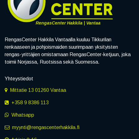
RengasCenter Hakkila | Vantaa
RengasCenter Hakkila Vantaalla kuuluu Tikkurilan
renkaaseen ja pohjoismaiden suurimpaan yksityisten
rengas-yrittäjien omistamaan RengasCenter-ketjuun, joka
toimii Norjassa, Ruotsissa sekä Suomessa.
Yhteystiedot
Mittatie 13 01260 Vantaa
+358 9 8386 113
Whatsapp
myynti@rengascenterhakkila.fi