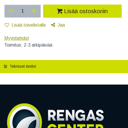
Lisää ostoskoriin
Lisää toivelistalle
Jaa
Myyntiehdot
Toimitus: 2-3 arkipäivää
Tekniset tiedot