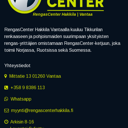
RengasCenter Hakkila | Vantaa
RengasCenter Hakkila Vantaalla kuuluu Tikkurilan
renkaaseen ja pohjoismaiden suurimpaan yksityisten
rengas-yrittäjien omistamaan RengasCenter-ketjuun, joka
toimii Norjassa, Ruotsissa sekä Suomessa.
Yhteystiedot
Mittatie 13 01260 Vantaa
+358 9 8386 113
Whatsapp
myynti@rengascenterhakkila.fi
Arkisin 8-16