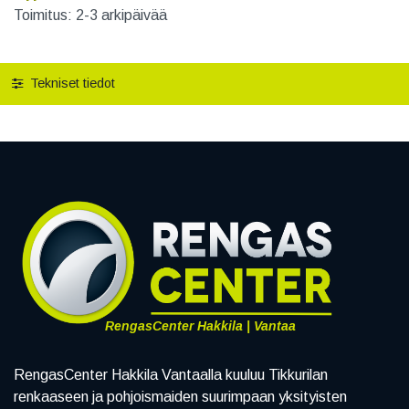
Toimitus: 2-3 arkipäivää
Tekniset tiedot
RengasCenter Hakkila | Vantaa
RengasCenter Hakkila Vantaalla kuuluu Tikkurilan
renkaaseen ja pohjoismaiden suurimpaan yksityisten