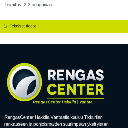
Toimitus: 2-3 arkipäivää
Tekniset tiedot
RengasCenter Hakkila | Vantaa
RengasCenter Hakkila Vantaalla kuuluu Tikkurilan
renkaaseen ja pohjoismaiden suurimpaan yksityisten