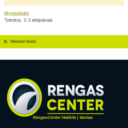
Myyntiehdot
Toimitus: 2-3 arkipäivää
Tekniset tiedot
RengasCenter Hakkila | Vantaa