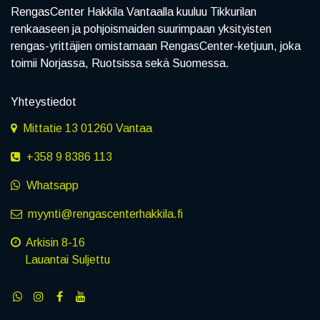
RengasCenter Hakkila Vantaalla kuuluu Tikkurilan
renkaaseen ja pohjoismaiden suurimpaan yksityisten
rengas-yrittäjien omistamaan RengasCenter-ketjuun, joka
toimii Norjassa, Ruotsissa sekä Suomessa.
Yhteystiedot
Mittatie 13 01260 Vantaa
+358 9 8386 113
Whatsapp
myynti@rengascenterhakkila.fi
Arkisin 8-16
Lauantai Suljettu