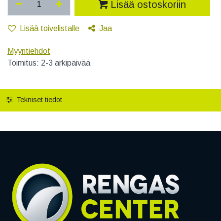
Lisää ostoskoriin
Lisää toivelistalle
Jaa
Myyntiehdot
Toimitus: 2-3 arkipäivää
Tekniset tiedot