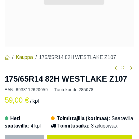
Kauppa
175/65R14 82H WESTLAKE Z107
175/65R14 82H WESTLAKE Z107
EAN:
6938112620059
Tuotekoodi:
285078
59,00
€
/ kpl
Heti
Toimittajilla (kotimaa):
Saatavilla
saatavilla:
4 kpl
Toimitusaika:
3 arkipäivää