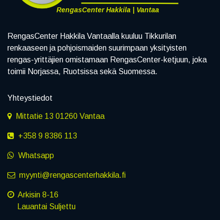
RengasCenter Hakkila | Vantaa
RengasCenter Hakkila Vantaalla kuuluu Tikkurilan
renkaaseen ja pohjoismaiden suurimpaan yksityisten
rengas-yrittäjien omistamaan RengasCenter-ketjuun, joka
toimii Norjassa, Ruotsissa sekä Suomessa.
Yhteystiedot
Mittatie 13 01260 Vantaa
+358 9 8386 113
Whatsapp
myynti@rengascenterhakkila.fi
Arkisin 8-16
Lauantai Suljettu