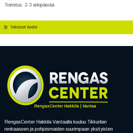
Toimitus: 2-3 arkipäivää
Tekniset tiedot
RengasCenter Hakkila | Vantaa
RengasCenter Hakkila Vantaalla kuuluu Tikkurilan
renkaaseen ja pohjoismaiden suurimpaan yksityisten