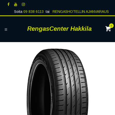
Siirry sisältöön
Soita
09 838 6113
tai
RENGASHOTELLIN AJANVARAUS
0
RengasCenter Hakkila