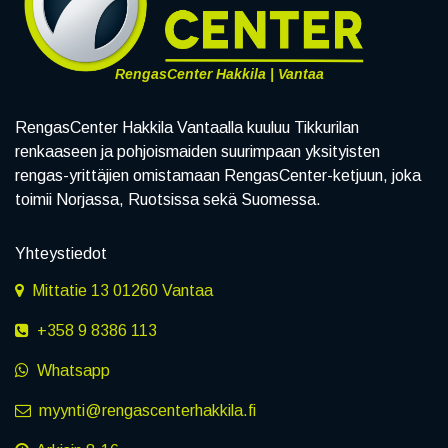
RengasCenter Hakkila | Vantaa
RengasCenter Hakkila Vantaalla kuuluu Tikkurilan
renkaaseen ja pohjoismaiden suurimpaan yksityisten
rengas-yrittäjien omistamaan RengasCenter-ketjuun, joka
toimii Norjassa, Ruotsissa sekä Suomessa.
Yhteystiedot
Mittatie 13 01260 Vantaa
+358 9 8386 113
Whatsapp
myynti@rengascenterhakkila.fi