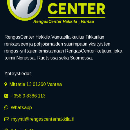
RengasCenter Hakkila | Vantaa
RengasCenter Hakkila Vantaalla kuuluu Tikkurilan
renkaaseen ja pohjoismaiden suurimpaan yksityisten
rengas-yrittäjien omistamaan RengasCenter-ketjuun, joka
toimii Norjassa, Ruotsissa sekä Suomessa.
Yhteystiedot
Mittatie 13 01260 Vantaa
+358 9 8386 113
Whatsapp
myynti@rengascenterhakkila.fi