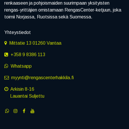
renkaaseen ja pohjoismaiden suurimpaan yksityisten
rengas-yrittäjien omistamaan RengasCenter-ketjuun, joka
toimii Norjassa, Ruotsissa sekä Suomessa.
Yhteystiedot
Mittatie 13 01260 Vantaa
+358 9 8386 113
Whatsapp
myynti@rengascenterhakkila.fi
Arkisin 8-16
Lauantai Suljettu