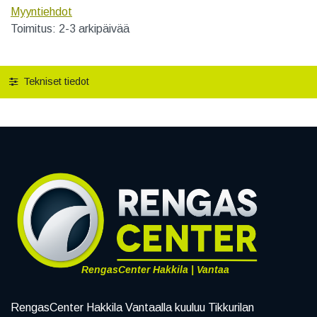
Myyntiehdot
Toimitus: 2-3 arkipäivää
Tekniset tiedot
RengasCenter Hakkila | Vantaa
RengasCenter Hakkila Vantaalla kuuluu Tikkurilan