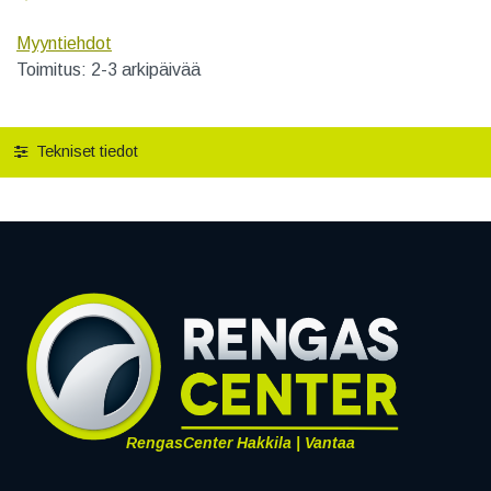
Myyntiehdot
Toimitus: 2-3 arkipäivää
Tekniset tiedot
RengasCenter Hakkila | Vantaa