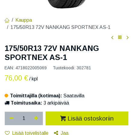
Kauppa
175/50R13 72V NANKANG SPORTNEX AS-1
175/50R13 72V NANKANG
SPORTNEX AS-1
EAN:
4718022005069
Tuotekoodi:
302781
76,00
€
/ kpl
Toimittajilla (kotimaa):
Saatavilla
Toimitusaika:
3 arkipäivää
Lisää ostoskoriin
Lisää toivelistalle
Jaa