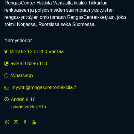
RengasCenter Hakkila Vantaalla kuuluu Tikkurilan
renkaaseen ja pohjoismaiden suurimpaan yksityisten
rengas-yrittäjien omistamaan RengasCenter-ketjuun, joka
toimii Norjassa, Ruotsissa sekä Suomessa.
Yhteystiedot
Mittatie 13 01260 Vantaa
+358 9 8386 113
Whatsapp
myynti@rengascenterhakkila.fi
Arkisin 8-16
Lauantai Suljettu